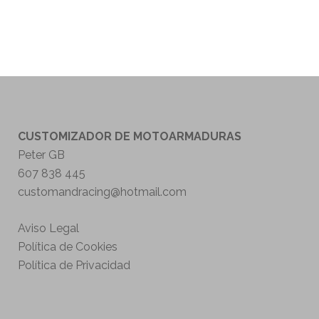
CUSTOMIZADOR DE MOTOARMADURAS
Peter GB
607 838 445
customandracing@hotmail.com
Aviso Legal
Política de Cookies
Política de Privacidad