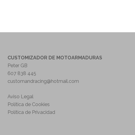
CUSTOMIZADOR DE MOTOARMADURAS
Peter GB
607 838 445
customandracing@hotmail.com
Aviso Legal
Política de Cookies
Política de Privacidad