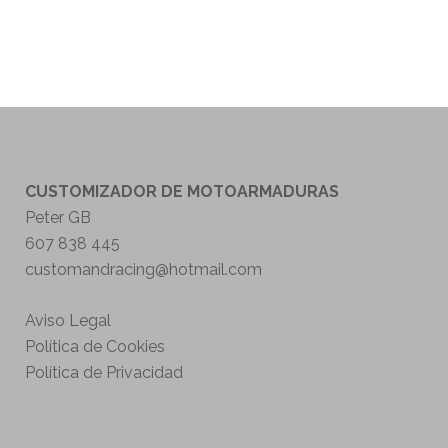
CUSTOMIZADOR DE MOTOARMADURAS
Peter GB
607 838 445
customandracing@hotmail.com
Aviso Legal
Política de Cookies
Política de Privacidad